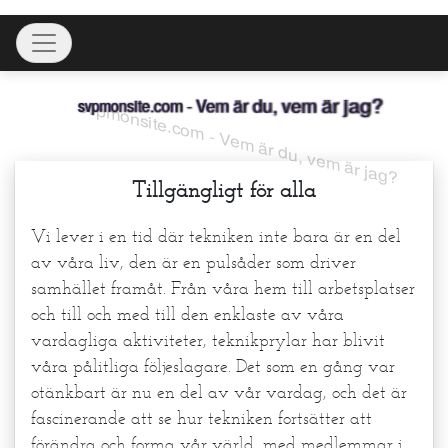
Skip
Toggle navigation
to
content
svpmonsite.com - Vem är du, vem är jag?
Tillgängligt för alla
Vi lever i en tid där tekniken inte bara är en del
av våra liv, den är en pulsåder som driver
samhället framåt. Från våra hem till arbetsplatser
och till och med till den enklaste av våra
vardagliga aktiviteter, teknikprylar har blivit
våra pålitliga följeslagare. Det som en gång var
otänkbart är nu en del av vår vardag, och det är
fascinerande att se hur tekniken fortsätter att
förändra och forma vår värld, med medlemmar i