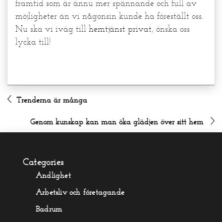
framtid som är ännu mer spännande och full av
möjligheter än vi någonsin kunde ha föreställt oss.
Nu ska vi iväg till
hemtjänst privat
, önska oss
lycka till!
Trenderna är många
Genom kunskap kan man öka glädjen över sitt hem
Categories
Andlighet
Arbetsliv och företagande
Badrum