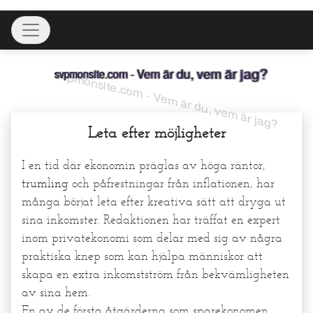
Skip
Toggle navigation
to
content
svpmonsite.com - Vem är du, vem är jag?
Leta efter möjligheter
I en tid där ekonomin präglas av höga räntor,
trumling
och påfrestningar från inflationen, har
många börjat leta efter kreativa sätt att dryga ut
sina inkomster. Redaktionen har träffat en expert
inom privatekonomi som delar med sig av några
praktiska knep som kan hjälpa människor att
skapa en extra inkomstström från bekvämligheten
av sina hem.
En av de första åtgärderna som sparekonomen