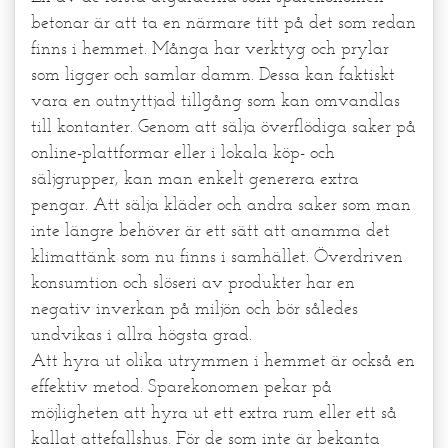
betonar är att ta en närmare titt på det som redan
finns i hemmet. Många har verktyg och prylar
som ligger och samlar damm. Dessa kan faktiskt
vara en outnyttjad tillgång som kan omvandlas
till kontanter. Genom att sälja överflödiga saker på
online-plattformar eller i lokala köp- och
säljgrupper, kan man enkelt generera extra
pengar. Att sälja kläder och andra saker som man
inte längre behöver är ett sätt att anamma det
klimattänk som nu finns i samhället. Överdriven
konsumtion och slöseri av produkter har en
negativ inverkan på miljön och bör således
undvikas i allra högsta grad.
Att hyra ut olika utrymmen i hemmet är också en
effektiv metod. Sparekonomen pekar på
möjligheten att hyra ut ett extra rum eller ett så
kallat attefallshus. För de som inte är bekanta