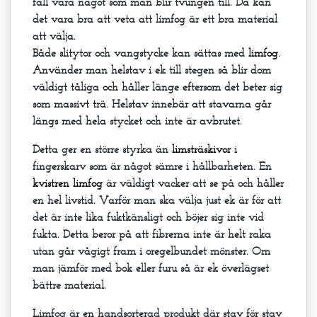
fall vara något som man blir tvungen till. Då kan
det vara bra att veta att limfog är ett bra material
att välja.
Både slitytor och vangstycke kan sättas med
limfog
.
Använder man helstav i ek till stegen så blir dom
väldigt tåliga och håller länge eftersom det beter sig
som massivt trä. Helstav innebär att stavarna går
längs med hela stycket och inte är avbrutet.
Detta ger en större styrka än
limsträskivor
i
fingerskarv som är något sämre i hållbarheten. En
kvistren limfog
är väldigt vacker att se på och håller
en hel livstid. Varför man ska välja just ek är för att
det är inte lika fuktkänsligt och böjer sig inte vid
fukta. Detta beror på att fibrerna inte är helt raka
utan går vågigt fram i oregelbundet mönster. Om
man jämför med bok eller furu så är ek överlägset
bättre material.
Limfog är en handsorterad produkt där stav för stav