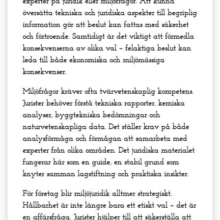
experter på juridik eller miljöfrågor. Att kunna
översätta tekniska och juridiska aspekter till begriplig
information gör att beslut kan fattas med säkerhet
och förtroende. Samtidigt är det viktigt att förmedla
konsekvenserna av olika val – felaktiga beslut kan
leda till både ekonomiska och miljömässiga
konsekvenser.
Miljöfrågor kräver ofta tvärvetenskaplig kompetens.
Jurister behöver förstå tekniska rapporter, kemiska
analyser, byggtekniska bedömningar och
naturvetenskapliga data. Det ställer krav på både
analysförmåga och förmågan att samarbeta med
experter från olika områden. Det juridiska materialet
fungerar här som en guide, en stabil grund som
knyter samman lagstiftning och praktiska insikter.
För företag blir miljöjuridik alltmer strategiskt.
Hållbarhet är inte längre bara ett etiskt val – det är
en affärsfråga. Jurister hjälper till att säkerställa att