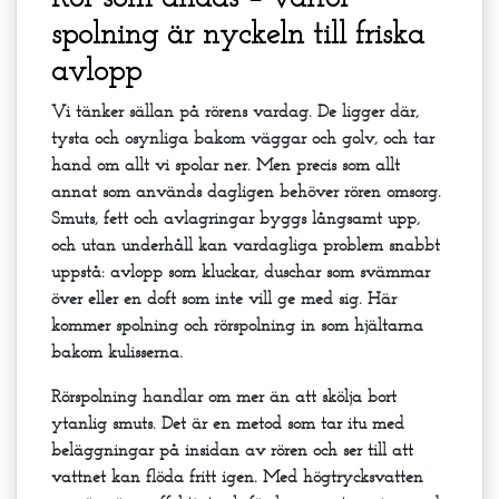
spolning är nyckeln till friska
avlopp
Vi tänker sällan på rörens vardag. De ligger där,
tysta och osynliga bakom väggar och golv, och tar
hand om allt vi spolar ner. Men precis som allt
annat som används dagligen behöver rören omsorg.
Smuts, fett och avlagringar byggs långsamt upp,
och utan underhåll kan vardagliga problem snabbt
uppstå: avlopp som kluckar, duschar som svämmar
över eller en doft som inte vill ge med sig. Här
kommer spolning och rörspolning in som hjältarna
bakom kulisserna.
Rörspolning handlar om mer än att skölja bort
ytanlig smuts. Det är en metod som tar itu med
beläggningar på insidan av rören och ser till att
vattnet kan flöda fritt igen. Med högtrycksvatten