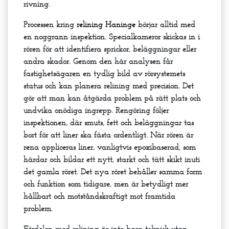
rivning.
Processen kring
relining Haninge
börjar alltid med
en noggrann inspektion. Specialkameror skickas in i
rören för att identifiera sprickor, beläggningar eller
andra skador. Genom den här analysen får
fastighetsägaren en tydlig bild av rörsystemets
status och kan planera relining med precision. Det
gör att man kan åtgärda problem på rätt plats och
undvika onödiga ingrepp. Rengöring följer
inspektionen, där smuts, fett och beläggningar tas
bort för att liner ska fästa ordentligt. När rören är
rena appliceras liner, vanligtvis epoxibaserad, som
härdar och bildar ett nytt, starkt och tätt skikt inuti
det gamla röret. Det nya röret behåller samma form
och funktion som tidigare, men är betydligt mer
hållbart och motståndskraftigt mot framtida
problem.
Fördelen med relining är inte bara teknisk utan