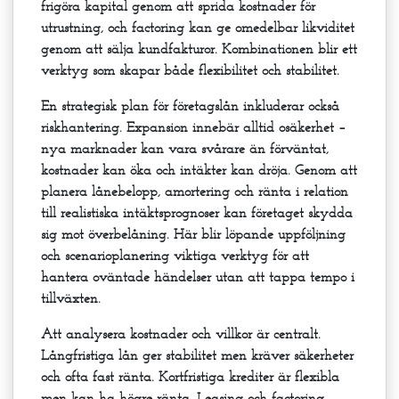
frigöra kapital genom att sprida kostnader för
utrustning, och factoring kan ge omedelbar likviditet
genom att sälja kundfakturor. Kombinationen blir ett
verktyg som skapar både flexibilitet och stabilitet.
En strategisk plan för företagslån inkluderar också
riskhantering. Expansion innebär alltid osäkerhet –
nya marknader kan vara svårare än förväntat,
kostnader kan öka och intäkter kan dröja. Genom att
planera lånebelopp, amortering och ränta i relation
till realistiska intäktsprognoser kan företaget skydda
sig mot överbelåning. Här blir löpande uppföljning
och scenarioplanering viktiga verktyg för att
hantera oväntade händelser utan att tappa tempo i
tillväxten.
Att analysera kostnader och villkor är centralt.
Långfristiga lån ger stabilitet men kräver säkerheter
och ofta fast ränta. Kortfristiga krediter är flexibla
men kan ha högre ränta. Leasing och factoring