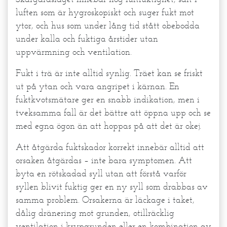
luften som är hygroskopiskt och suger fukt mot
ytor, och hus som under lång tid stått obebodda
under kalla och fuktiga årstider utan
uppvärmning och ventilation.
Fukt i trä är inte alltid synlig. Träet kan se friskt
ut på ytan och vara angripet i kärnan. En
fuktkvotsmätare ger en snabb indikation, men i
tveksamma fall är det bättre att öppna upp och se
med egna ögon än att hoppas på att det är okej.
Att åtgärda fuktskador korrekt innebär alltid att
orsaken åtgärdas – inte bara symptomen. Att
byta en rötskadad syll utan att förstå varför
syllen blivit fuktig ger en ny syll som drabbas av
samma problem. Orsakerna är läckage i taket,
dålig dränering mot grunden, otillräcklig
ventilation i krypgrunden eller en kombination av