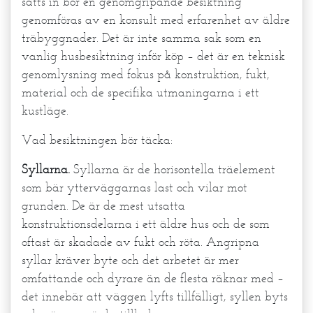
sätts in bör en genomgripande besiktning
genomföras av en konsult med erfarenhet av äldre
träbyggnader. Det är inte samma sak som en
vanlig husbesiktning inför köp – det är en teknisk
genomlysning med fokus på konstruktion, fukt,
material och de specifika utmaningarna i ett
kustläge.
Vad besiktningen bör täcka:
Syllarna.
Syllarna är de horisontella träelement
som bär ytterväggarnas last och vilar mot
grunden. De är de mest utsatta
konstruktionsdelarna i ett äldre hus och de som
oftast är skadade av fukt och röta. Angripna
syllar kräver byte och det arbetet är mer
omfattande och dyrare än de flesta räknar med –
det innebär att väggen lyfts tillfälligt, syllen byts