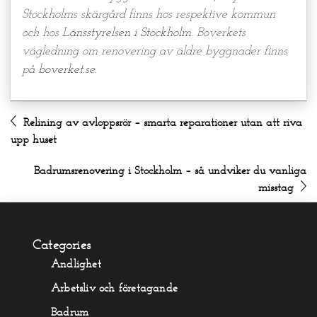
Stockholms skärgård finns hos respektive kommun
och hos
Länsstyrelsen i Stockholm
. Boverkets
vägledning om renovering av äldre byggnader finns
på
boverket.se
.
Relining av avloppsrör – smarta reparationer utan att riva
upp huset
Badrumsrenovering i Stockholm – så undviker du vanliga
misstag
Categories
Andlighet
Arbetsliv och företagande
Badrum