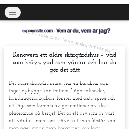
Skip
Toggle navigation
to
content
svpmonsite.com - Vem är du, vem är jag?
Renovera ett äldre skärgårdshus – vad
som krävs, vad som väntar och hur du
gör det rätt
Det äldre skärgårdshuset har en karaktär som
inget nybygge kan imitera. Låga takhöjder,
handhuggna bjälkar, fönster med äkta spröjs och
ett läge som formats av generationer av klokt
placerande på berget. Det är ett arv som är värt
att vårda – men som kräver att man förstår vad
man äger innan man börjar riva och laga.