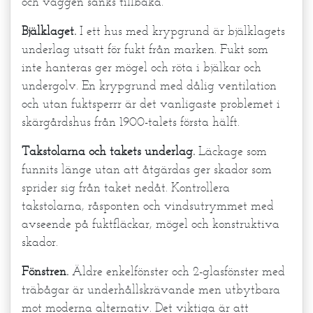
och väggen sänks tillbaka.
Bjälklaget.
I ett hus med krypgrund är bjälklagets
underlag utsatt för fukt från marken. Fukt som
inte hanteras ger mögel och röta i bjälkar och
undergolv. En krypgrund med dålig ventilation
och utan fuktsperrr är det vanligaste problemet i
skärgårdshus från 1900-talets första hälft.
Takstolarna och takets underlag.
Läckage som
funnits länge utan att åtgärdas ger skador som
sprider sig från taket nedåt. Kontrollera
takstolarna, råsponten och vindsutrymmet med
avseende på fuktfläckar, mögel och konstruktiva
skador.
Fönstren.
Äldre enkelfönster och 2-glasfönster med
träbågar är underhållskrävande men utbytbara
mot moderna alternativ. Det viktiga är att