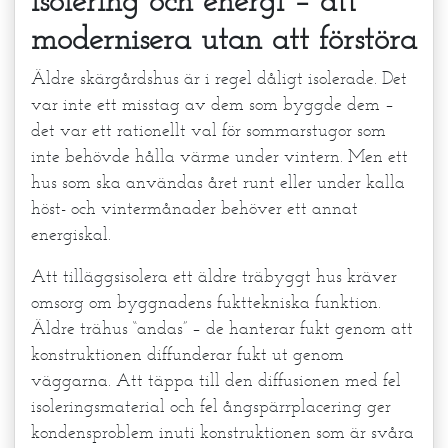
Isolering och energi – att
modernisera utan att förstöra
Äldre skärgårdshus är i regel dåligt isolerade. Det
var inte ett misstag av dem som byggde dem –
det var ett rationellt val för sommarstugor som
inte behövde hålla värme under vintern. Men ett
hus som ska användas året runt eller under kalla
höst- och vintermånader behöver ett annat
energiskal.
Att tilläggsisolera ett äldre träbyggt hus kräver
omsorg om byggnadens fukttekniska funktion.
Äldre trähus “andas” – de hanterar fukt genom att
konstruktionen diffunderar fukt ut genom
väggarna. Att täppa till den diffusionen med fel
isoleringsmaterial och fel ångspärrplacering ger
kondensproblem inuti konstruktionen som är svåra