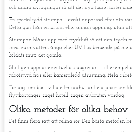
och andra avlagringar så att det nya fodret fäster orde
En specialsydd strumpa – exakt anpassad efter din rörst
Detta görs från en brunn eller annan öppning, utan att
Strumpan blåses upp med tryckluft så att den trycks m
med varmvatten, ånga eller UV-ljus beroende på metod
bildats inuti det gamla.
Slutligen öppnas eventuella sidogrenar – till exempel 
robotstyrd fräs eller kameraledd utrustning. Hela arbe
För dig som bor i villa eller radhus är hela processen k
flyttkartonger, inget hotell, ingen avbruten vardag.
Olika metoder för olika behov
Det finns flera sätt att relina rör. Den bästa metoden b