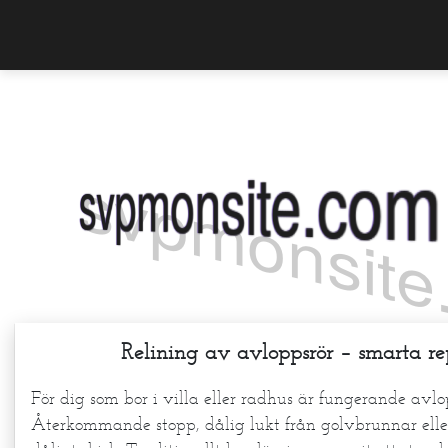
Skip to content
svpmonsite.c
Relining av avloppsrör – smarta re
För dig som bor i villa eller radhus är fungerande avlop
Återkommande stopp, dålig lukt från golvbrunnar eller 