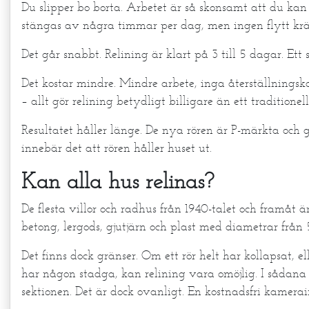
Du slipper bo borta. Arbetet är så skonsamt att du ka
stängas av några timmar per dag, men ingen flytt krä
Det går snabbt. Relining är klart på 3 till 5 dagar. Ett 
Det kostar mindre. Mindre arbete, inga återställningsko
– allt gör relining betydligt billigare än ett traditionell
Resultatet håller länge. De nya rören är P-märkta och g
innebär det att rören håller huset ut.
Kan alla hus relinas?
De flesta villor och radhus från 1940-talet och framåt 
betong, lergods, gjutjärn och plast med diametrar från 
Det finns dock gränser. Om ett rör helt har kollapsat, e
har någon stadga, kan relining vara omöjlig. I sådan
sektionen. Det är dock ovanligt. En kostnadsfri kamerai