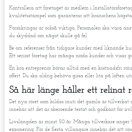
Kontrollera att företaget är medlem i Installatörsföret
kvalitetsstämpel som garanterar att branschens högsta
Försäkringar är också viktiga. Personalen ska vara ans
du skyddad om något skulle gå fel.
Be om referenser från tidigare kunder med liknande hus
Ett seriöst företag har många nöjda kunder och visar 
En bra entreprenör börjar alltid med en kostnadsfri röri
offert. Du ska aldrig behöva gissa eller lita på löften u
Så här länge håller ett relinat r
Det nya röret som bildas inuti det gamla är tillverkat 
innebär att det är oberoende testat och godkänt för a
Livslängden är minst 50 år. Många tillverkare anger 5
exponering. För de flesta villaägare innebär det att rör