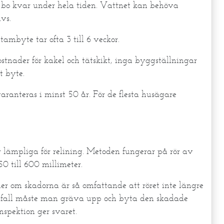
n bo kvar under hela tiden. Vattnet kan behöva
vs.
stambyte tar ofta 3 till 6 veckor.
stnader för kakel och tätskikt, inga byggställningar
t byte.
aranteras i minst 50 år. För de flesta husägare
är lämpliga för relining. Metoden fungerar på rör av
50 till 600 millimeter.
ller om skadorna är så omfattande att röret inte längre
a fall måste man gräva upp och byta den skadade
nspektion ger svaret.