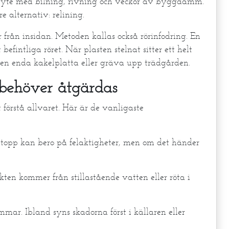
tambyte med bilning, rivning och veckor av byggdamm.
 alternativ: relining.
från insidan. Metoden kallas också rörinfodring. En
efintliga röret. När plasten stelnat sitter ett helt
a en enda kakelplatta eller gräva upp trädgården.
 behöver åtgärdas
förstå allvaret. Här är de vanligaste
 stopp kan bero på felaktigheter, men om det händer
kten kommer från stillastående vatten eller röta i
mar. Ibland syns skadorna först i källaren eller