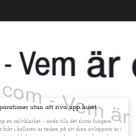
om - Vem är du
parationer utan att riva upp huset
p en självklarhet – ända tills det slutar fungera.
fukt i källaren är tecken på att dina avloppsrör är i