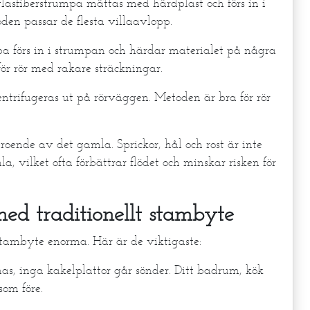
lasfiberstrumpa mättas med härdplast och förs in i
toden passar de flesta villaavlopp.
 förs in i strumpan och härdar materialet på några
för rör med rakare sträckningar.
entrifugeras ut på rörväggen. Metoden är bra för rör
roende av det gamla. Sprickor, hål och rost är inte
a, vilket ofta förbättrar flödet och minskar risken för
med traditionellt stambyte
stambyte enorma. Här är de viktigaste:
as, inga kakelplattor går sönder. Ditt badrum, kök
som före.