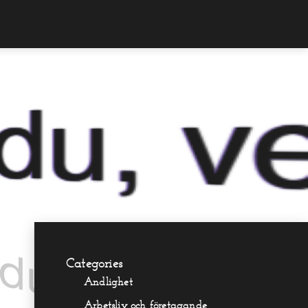
, vem är jag?
Categories
Andlighet
Arbetsliv och företagande