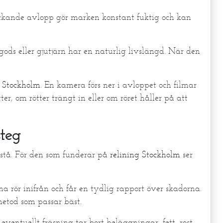
läckande avlopp gör marken konstant fuktig och kan
gods eller gjutjärn har en naturlig livslängd. När den
n Stockholm
. En kamera förs ner i avloppet och filmar
ter, om rötter trängt in eller om röret håller på att
steg
örstå. För den som funderar på
relining Stockholm
ser
na rör inifrån och får en tydlig rapport över skadorna.
metod som passar bäst.
ventuellt fräsning tar bort beläggningar, fett, rost