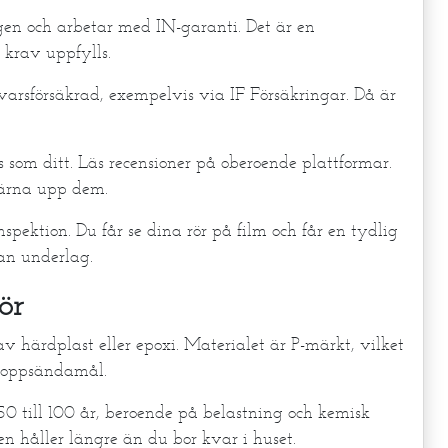
agen och arbetar med IN-garanti. Det är en
 krav uppfylls.
varsförsäkrad, exempelvis via IF Försäkringar. Då är
 som ditt. Läs recensioner på oberoende plattformar.
gärna upp dem.
nspektion. Du får se dina rör på film och får en tydlig
tan underlag.
ör
av härdplast eller epoxi. Materialet är P-märkt, vilket
vloppsändamål.
0 till 100 år, beroende på belastning och kemisk
en håller längre än du bor kvar i huset.