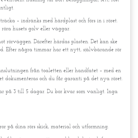
ntligt.
räcka – indränks med härdplast och förs in i röret.
 röra husets golv eller väggar.
ot rörväggen. Därefter härdas plasten. Det kan ske
. Efter några timmar har ett nytt, självbärande rör
anslutningen från toaletten eller handfatet – med en
tet dokumenteras och du får garanti på det nya röret.
lar på 3 till 5 dagar. Du bor kvar som vanligt. Inga
eror på dina rörs skick, material och utformning.