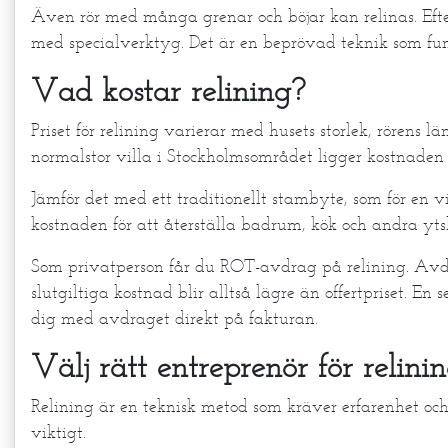
Även rör med många grenar och böjar kan relinas. Eft
med specialverktyg. Det är en beprövad teknik som fung
Vad kostar relining?
Priset för relining varierar med husets storlek, rörens 
normalstor villa i Stockholmsområdet ligger kostnade
Jämför det med ett traditionellt stambyte, som för en v
kostnaden för att återställa badrum, kök och andra yt
Som privatperson får du ROT-avdrag på relining. Avdr
slutgiltiga kostnad blir alltså lägre än offertpriset. En
dig med avdraget direkt på fakturan.
Välj rätt entreprenör för relini
Relining är en teknisk metod som kräver erfarenhet och 
viktigt.