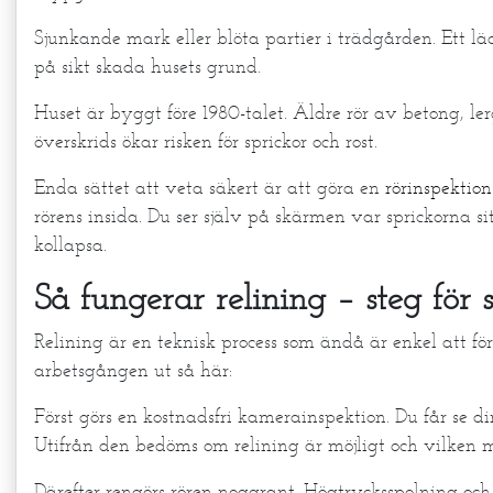
Sjunkande mark eller blöta partier i trädgården. Ett 
på sikt skada husets grund.
Huset är byggt före 1980-talet. Äldre rör av betong, ler
överskrids ökar risken för sprickor och rost.
Enda sättet att veta säkert är att göra en
rörinspektio
rörens insida. Du ser själv på skärmen var sprickorna sit
kollapsa.
Så fungerar relining – steg för 
Relining är en teknisk process som ändå är enkel att f
arbetsgången ut så här:
Först görs en kostnadsfri kamerainspektion. Du får se di
Utifrån den bedöms om relining är möjligt och vilken 
Därefter rengörs rören noggrant. Högtrycksspolning och e