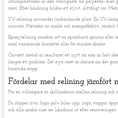
Strumpmetoden är den vanligaste. En polyester- eller g
röret. Efter härdning bildas ett styvt, slittåligt rör. Me
UV-relining använder ljushärdande plast. En UV-lampa
minuter. Metoden är snabb och energieffektiv, särskilt 
Epoxyrelining innebär att en epoxiharts sprutas eller c
med varierande diameter eller för mindre skador.
Oavsett metod är resultatet ett nytt rör som är helt obe
längre ett problem. Det nya röret är slätare än det gaml
framtida stopp.
Fördelar med relining jämfört 
För en villaägare är skillnaderna mellan relining och 
Du slipper riva. Inga golv bilas upp, inga väggar öppn
och alla andra rum ser likadana ut efter renoveringen 