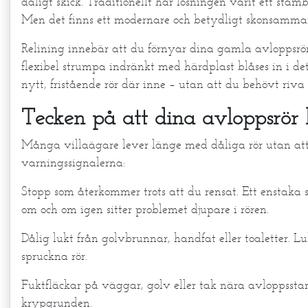
dåligt skick. Traditionellt har lösningen varit ett s
Men det finns ett modernare och betydligt skonsammare
Relining innebär att du förnyar dina gamla avloppsrör 
flexibel strumpa indränkt med härdplast blåses in i det b
nytt, fristående rör där inne – utan att du behövt riv
Tecken på att dina avloppsrör
Många villaägare lever länge med dåliga rör utan att 
varningssignalerna:
Stopp som återkommer trots att du rensat. Ett enstaka
om och om igen sitter problemet djupare i rören.
Dålig lukt från golvbrunnar, handfat eller toaletter. Lu
spruckna rör.
Fuktfläckar på väggar, golv eller tak nära avloppsstam
krypgrunden.