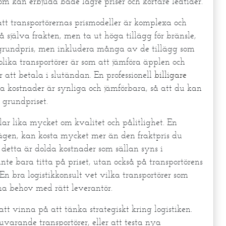
om kan erbjuda både lägre priser och kortare ledtider.
tt transportörernas prismodeller är komplexa och
å själva frakten, men ta ut höga tillägg för bränsle,
 grundpris, men inkludera många av de tillägg som
n olika transportörer är som att jämföra äpplen och
att betala i slutändan. En professionell
billigare
a kostnader är synliga och jämförbara, så att du kan
 grundpriset.
ar lika mycket om kvalitet och pålitlighet. En
ägen, kan kosta mycket mer än den fraktpris du
 detta är dolda kostnader som sällan syns i
inte bara titta på priset, utan också på transportörens
En bra logistikkonsult vet vilka transportörer som
na behov med rätt leverantör.
att vinna på att tänka strategiskt kring logistiken.
arande transportörer, eller att testa nya