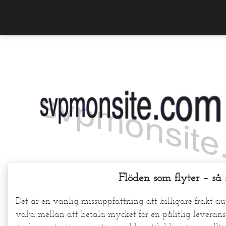
Skip to content
svpmonsite.c
Flöden som flyter – så 
Det är en vanlig missuppfattning att billigare frakt 
välja mellan att betala mycket för en pålitlig leveran