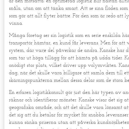
är den motsatta: en optimerad logistik blir nästan allti
snåla, utan om att tänka smart. Att se sina flöden som e
som gör att allt flyter bättre. För den som är redo att l
vinna.
Många företag ser sin logistik som en serie enskilda h
transportör hämtar, en kund får leverans. Men för att
system, där varje del påverkar de andra. Kanske har du
som tar ut höga tillägg för att hämta på udda tider. K
onödigt stor plats, vilket driver upp volymvikten. Ka
dag, när det skulle vara billigare att samla dem till ett
skärningspunkterna mellan dessa delar som de stora be
En erfaren logistikkonsult gör just den här typen av a
räknar och identifierar mönster. Kanske visar det sig a
geografiska område, och att det skulle vara lönsamt at
det sig att du betalar för mycket för snabba leveranser
kunna sänka priserna utan att påverka kundnöjdheten. 