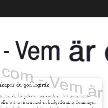
om - Vem är du
skapar du god logistik
automatiskt betyder sämre kvalitet. Att man måste
s eller att ta risken med en budgetlösning. Sanningen