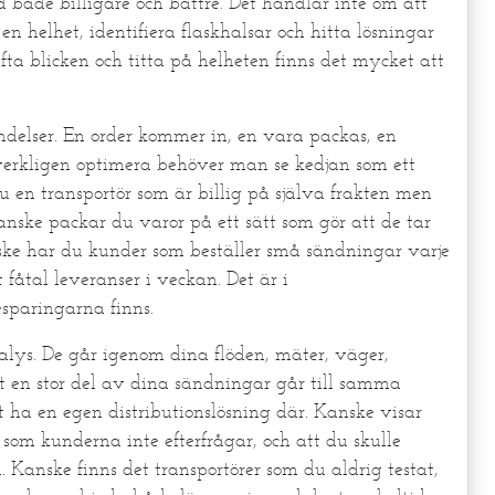
d både billigare och bättre. Det handlar inte om att
n helhet, identifiera flaskhalsar och hitta lösningar
yfta blicken och titta på helheten finns det mycket att
ändelser. En order kommer in, en vara packas, en
 verkligen optimera behöver man se kedjan som ett
 en transportör som är billig på själva frakten men
anske packar du varor på ett sätt som gör att de tar
nske har du kunder som beställer små sändningar varje
 fåtal leveranser i veckan. Det är i
sparingarna finns.
nalys. De går igenom dina flöden, mäter, väger,
tt en stor del av dina sändningar går till samma
t ha en egen distributionslösning där. Kanske visar
 som kunderna inte efterfrågar, och att du skulle
Kanske finns det transportörer som du aldrig testat,