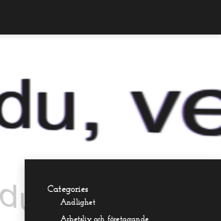
, vem är jag?
Categories
Andlighet
Arbetsliv och företagande