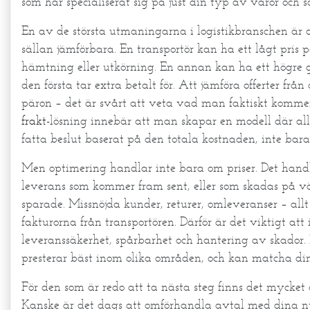
som har specialiserat sig på just din typ av varor och s
En av de största utmaningarna i logistikbranschen är a
sällan jämförbara. En transportör kan ha ett lågt pris p
hämtning eller utkörning. En annan kan ha ett högre
den första tar extra betalt för. Att jämföra offerter frå
päron – det är svårt att veta vad man faktiskt kommer 
frakt
-lösning innebär att man skapar en modell där all
fatta beslut baserat på den totala kostnaden, inte bara
Men optimering handlar inte bara om priser. Det handl
leverans som kommer fram sent, eller som skadas på v
sparade. Missnöjda kunder, returer, omleveranser – allt
fakturorna från transportören. Därför är det viktigt att 
leveranssäkerhet, spårbarhet och hantering av skador. 
presterar bäst inom olika områden, och kan matcha di
För den som är redo att ta nästa steg finns det mycket 
Kanske är det dags att omförhandla avtal med dina nuv